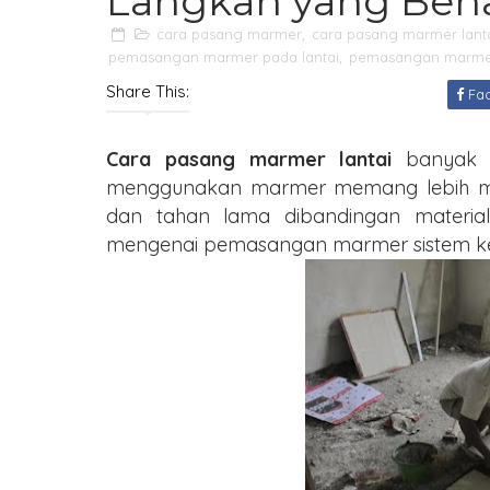
Langkah yang Ben
cara pasang marmer
,
cara pasang marmer lant
pemasangan marmer pada lantai
,
pemasangan marmer
Share This:
Fa
Cara pasang marmer lantai
banyak y
menggunakan marmer memang lebih men
dan tahan lama dibandingan material la
mengenai pemasangan marmer sistem ke