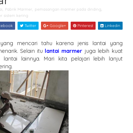
ar
ai
,
Pabrik Marmer
,
pemasangan marmer pada dinding
,
 sistem kering
cebook
Twitter
Google+
Pinterest
Linkedin
ang mencari tahu karena jenis lantai yang
arik. Selain itu
lantai marmer
juga lebih kuat
ntai lainnya. Mari kita pelajari lebih lanjut
ring.