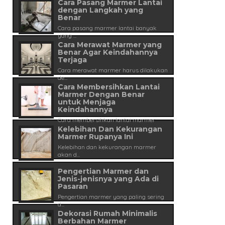
Cara Pasang Marmer Lantai
dengan Langkah yang
Benar
Cara pasang marmer lantai banyak
yang ...
Cara Merawat Marmer yang
Benar Agar Keindahannya
Terjaga
Cara merawat marmer harus dilakukan
de...
Cara Membersihkan Lantai
Marmer Dengan Benar
untuk Menjaga
Keindahannya
Cara membersihkan lantai marmer
tidak ...
Kelebihan Dan Kekurangan
Marmer Rupanya Ini
Kelebihan dan kekurangan marmer
akan d...
Pengertian Marmer dan
Jenis-jenisnya yang Ada di
Pasaran
Pengertian marmer yang paling sering
d...
Dekorasi Rumah Minimalis
Berbahan Marmer